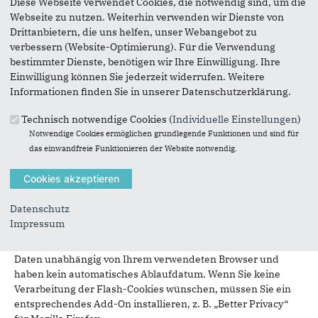
Diese Webseite verwendet Cookies, die notwendig sind, um die
c. Persistente Cookies werden automatisiert nach einer
Webseite zu nutzen. Weiterhin verwenden wir Dienste von
vorgegebenen Dauer gelöscht, die sich je nach Cookie
Drittanbietern, die uns helfen, unser Webangebot zu
unterscheiden kann. Sie können die Cookies in den
verbessern (Website-Optimierung). Für die Verwendung
Sicherheitseinstellungen Ihres Browsers jederzeit löschen.
bestimmter Dienste, benötigen wir Ihre Einwilligung. Ihre
d. Sie können Ihre Browser-Einstellung entsprechend Ihren
Einwilligung können Sie jederzeit widerrufen. Weitere
Wünschen konfigurieren und z. B. die Annahme von Third-
Informationen finden Sie in unserer Datenschutzerklärung.
Party-Cookies oder allen Cookies ablehnen. Wir weisen Sie
darauf hin, dass Sie eventuell nicht alle Funktionen dieser
Technisch notwendige Cookies (
Individuelle Einstellungen
)
Website nutzen können.
Notwendige Cookies ermöglichen grundlegende Funktionen und sind für
e. Wir setzen Cookies ein, um Sie für Folgebesuche
das einwandfreie Funktionieren der Website notwendig.
identifizieren zu können, falls Sie über einen Account bei uns
verfügen. Andernfalls müssten Sie sich für jeden Besuch
erneut einloggen.
f. Die genutzten Flash-Cookies werden nicht durch Ihren
Datenschutz
Browser erfasst, sondern durch Ihr Flash-Plug-in. Weiterhin
Impressum
nutzen wir HTML5 storage objects, die auf Ihrem Endgerät
abgelegt werden. Diese Objekte speichern die erforderlichen
Daten unabhängig von Ihrem verwendeten Browser und
haben kein automatisches Ablaufdatum. Wenn Sie keine
Verarbeitung der Flash-Cookies wünschen, müssen Sie ein
entsprechendes Add-On installieren, z. B. „Better Privacy“