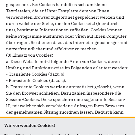
gespeichert. Bei Cookies handelt es sich um kleine
Textdateien, die auf Ihrer Festplatte dem von Ihnen
verwendeten Browser zugeordnet gespeichert werden und
durch welche der Stelle, die den Cookie setzt (hier durch
uns), bestimmte Informationen zufließen. Cookies können
keine Programme ausführen oder Viren auf Ihren Computer
übertragen. Sie dienen dazu, das Internetangebot insgesamt
nutzerfreundlicher und effektiver zu machen.
(3) Einsatz von Cookies:
a. Diese Website nutzt folgende Arten von Cookies, deren
Umfang und Funktionsweise im Folgenden erläutert werden:
• Transiente Cookies (dazu b)
• Persistente Cookies (dazu c).
b. Transiente Cookies werden automatisiert gelöscht, wenn
Sie den Browser schließen. Dazu zählen insbesondere die
Session-Cookies. Diese speichern eine sogenannte Session-
ID, mit welcher sich verschiedene Anfragen Ihres Browsers
der gemeinsamen Sitzung zuordnen lassen. Dadurch kann
Ihr Rechner wiedererkannt werden, wenn Sie auf unsere
Website zurückkehren. Die Session-Cookies werden gelöscht,
Wir verwenden Cookies!
wenn Sie sich ausloggen oder den Browser schließen.