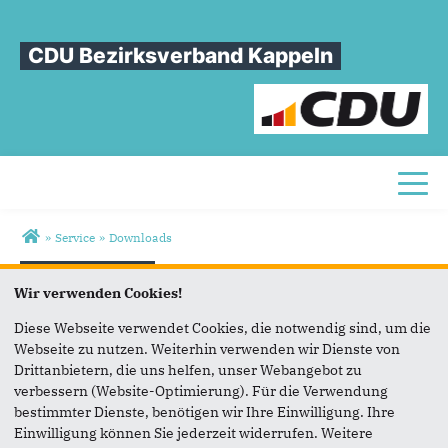
CDU Bezirksverband Kappeln
Toggl
Sie sind hier
»
Service
»
Downloads
Downloads
Wir verwenden Cookies!
Diese Webseite verwendet Cookies, die notwendig sind, um die
Webseite zu nutzen. Weiterhin verwenden wir Dienste von
Kommunalwahlprogramm der CDU Kappeln 2023-2028
(Langfassung)
(761 KB, 20.04.2023)
Drittanbietern, die uns helfen, unser Webangebot zu
verbessern (Website-Optimierung). Für die Verwendung
bestimmter Dienste, benötigen wir Ihre Einwilligung. Ihre
Kommunalwahlprogramm der CDU Kappeln 2023-2028
Einwilligung können Sie jederzeit widerrufen. Weitere
(Kurzform)
(619 KB, 20.04.2023)