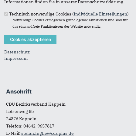
Informationen finden Sie in unserer Datenschutzerklärung.
Technisch notwendige Cookies (
Individuelle Einstellungen
)
Kommunalwahlprogramm CDU Schleswig-Flensburg
2023-2028
(619 KB, 05.02.2023)
Notwendige Cookies ermöglichen grundlegende Funktionen und sind für
das einwandfreie Funktionieren der Website notwendig.
Satzung der CDU Schleswig-Flensburg
(40 KB,
01.09.2012)
Datenschutz
Satzung der CDU Schleswig-Holstein
(416 KB, 01.09.2012)
Impressum
Anschrift
Fußbereich
CDU Bezirksverband Kappeln
Lotsenweg 8b
24376
Kappeln
Telefon:
04642-9657817
E-Mail:
stefan.fughe@cduplus.de